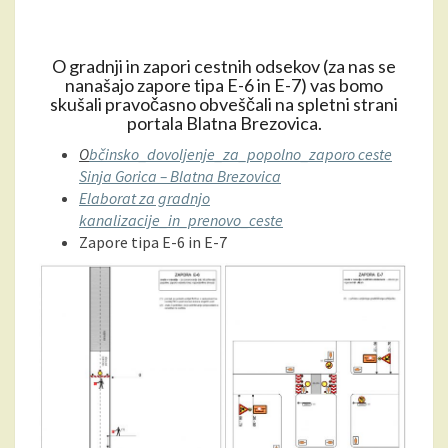
R
U
K
O gradnji in zapori cestnih odsekov (za nas se
C
nanašajo zapore tipa E-6 in E-7) vas bomo
I
skušali pravočasno obveščali na spletni strani
J
portala Blatna Brezovica.
A
O
bčinsko_dovoljenje_za_popolno_zaporo ceste
C
Sinja Gorica – Blatna Brezovica
E
Elaborat za gradnjo
S
kanalizacije_in_prenovo_ceste
T
Zapore tipa E-6 in E-7
E
S
I
N
J
A
G
O
R
I