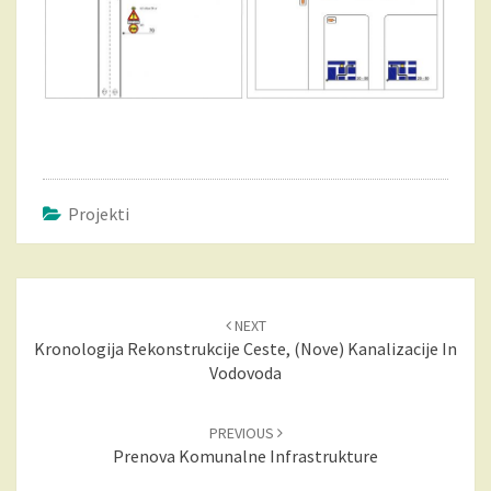
C
A
–
B
L
A
T
N
Projekti
A
B
R
E
Post
Z
NEXT
navigation
O
Kronologija Rekonstrukcije Ceste, (nove) Kanalizacije In
V
Vodovoda
I
C
A
PREVIOUS
Prenova Komunalne Infrastrukture
?
>