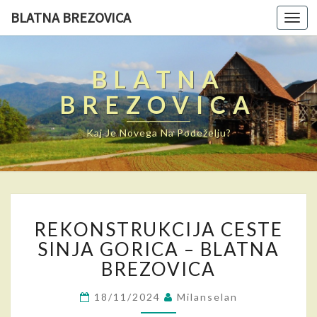
BLATNA BREZOVICA
Toggl
navig
BLATNA
BREZOVICA
Kaj Je Novega Na Podeželju?
R
REKONSTRUKCIJA CESTE
E
K
SINJA GORICA – BLATNA
O
BREZOVICA
N
S
18/11/2024
Milanselan
T