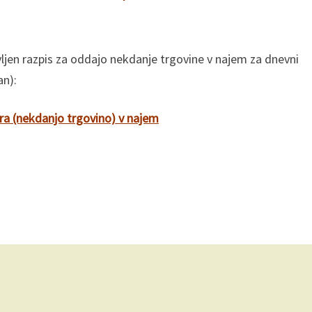
ljen razpis za oddajo nekdanje trgovine v najem za dnevni
an):
a (nekdanjo trgovino) v najem