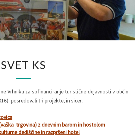
S
SVET KS
V
E
T
K
e Vrhnika za sofinanciranje turistične dejavnosti v občini
S
016) posredovali tri projekte, in sicer:
?
>
zovica
 (vaška trgovina) z dnevnim barom in hostolom
lturne dediščine in razpršeni hotel