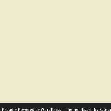
|
Proudly Powered by
WordPress
|
Theme: Nisarg by
Falgu