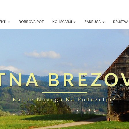
EKTI
BOBROVA POT
KOLIŠČARJI
ZADRUGA
DRUŠTV
TNA BREZO
Kaj Je Novega Na Podeželju?